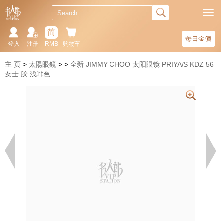
简
每日金價
登入
注册
RMB
购物车
主 页
太陽眼鏡
全新 JIMMY CHOO 太阳眼镜 PRIYA/S KDZ 56
女士 胶 浅啡色