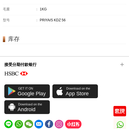
毛重
：
1KG
型号
：
PRIYA/S KDZ 56
库存
接受分期付款银行
GET IT ON
Download on the
Google Play
App Store
Download on the
Android