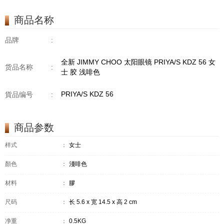
商品名称
品牌
:
全新 JIMMY CHOO 太阳眼镜 PRIYA/S KDZ 56 女
货品名称
:
士 胶 浅啡色
PRIYA/S KDZ 56
貨品编号
:
商品参数
样式
：
女士
顏色
：
淺啡色
材料
：
膠
尺码
：
长 5.6 x 宽 14.5 x 高 2 cm
净重
：
0.5KG