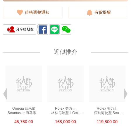
价格调整通知
有货提醒
分享给朋友
近似推介
Omega 欧米茄
Rolex 劳力士
Rolex 劳力士
Seamaster 海马系列
格林尼治型 Ii Gmt-
恒动海使型 Sea-
210.30.42.20.01.002
Master Ii 126711chnr-
Dweller 126600-0002
45,760.00
168,000.00
119,800.00
精钢 Nekton Edition
0002 18kt玫瑰金/钢
精钢 单红
沙士圈