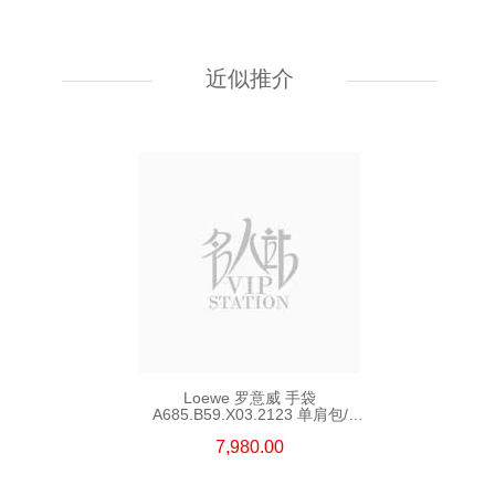
Loewe 罗意威 手袋 A411fcrx75
9579 单肩包/斜挎包
近似推介
19,800.00
Loewe 罗意威 手袋
A685.B59.X03.2123 单肩包/
斜挎包/手提包
7,980.00