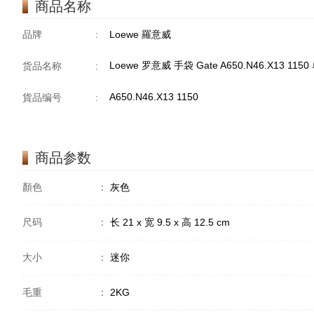
商品名称
品牌
:
Loewe 羅意威
Loewe 罗意威 手袋 Gate A650.N46.X13 11
货品名称
:
A650.N46.X13 1150
貨品编号
:
商品参数
顏色
：
灰色
尺码
：
长 21 x 宽 9.5 x 高 12.5 cm
大小
：
迷你
毛重
：
2KG