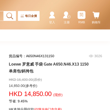
简
每日金價
登入
注册
RMB
购物车
貨品编号：A650N46X131150
3026
Loewe 罗意威 手袋 Gate A650.N46.X13 1150
单肩包/斜挎包
HKD 16,400.00(原价)
14,850.00(参考价)
HKD 14,850.00
(现价)
节省: 9.45%
HK本地分期付款
(仅限当地门市交易)