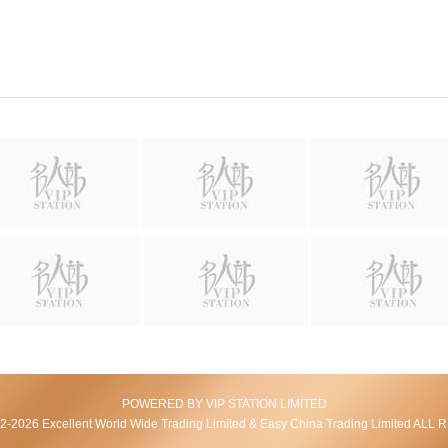
POWERED BY VIP STATION LIMITED
2026 Excellent World Wide Trading Limited & Easy China Trading Limited AL