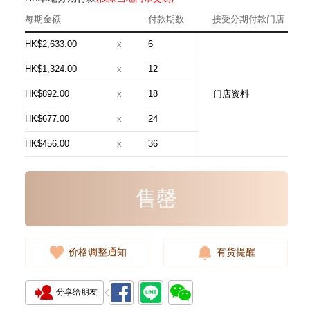
每期金额
付款期数
接受分期付款门店
HK$2,633.00
x
6
HK$1,324.00
x
12
HK$892.00
x
18
门店资料
Loewe 罗意威 手袋
A685.B59.X03.2123 单肩包/
HK$677.00
x
24
斜挎包/手提包
7,980.00
HK$456.00
x
36
售罄
价格调整通知
有货提醒
分享给朋友