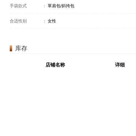
手袋款式
：
單肩包/斜挎包
合适性别
：
女性
库存
店铺名称
详细