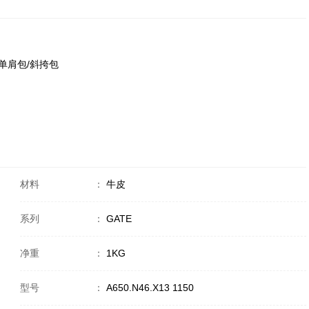
50 单肩包/斜挎包
材料
：
牛皮
系列
：
GATE
净重
：
1KG
型号
：
A650.N46.X13 1150