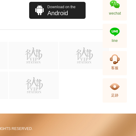
Download on the
Android
wechat
line
客服
足跡
L RIGHTS RESERVED.