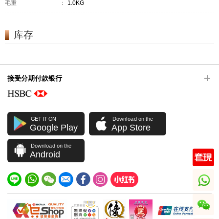
毛重
：
1.0KG
库存
接受分期付款银行
GET IT ON
Download on the
Google Play
App Store
Download on the
Android
whatsapp
wechat