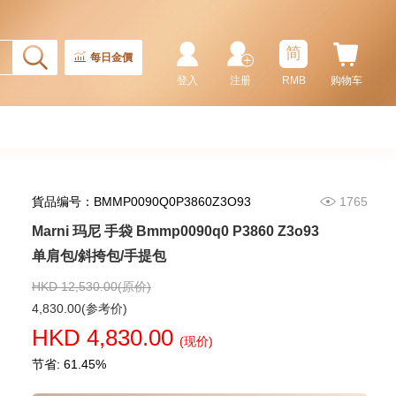
Rolex 劳力士 格林尼治型 Ii Gmt-
Master Ii 126710blnr-0002 精钢
国米圈 蓝针
简
155,000.00
每日金價
登入
注册
RMB
购物车
貨品编号：BMMP0090Q0P3860Z3O93
1765
Marni 玛尼 手袋 Bmmp0090q0 P3860 Z3o93
单肩包/斜挎包/手提包
HKD 12,530.00(原价)
Rolex 劳力士 潜航者型
4,830.00(参考价)
Submariner 124060-0001 精钢
HKD 4,830.00
无日历 黑水鬼
(现价)
102,000.00
节省: 61.45%