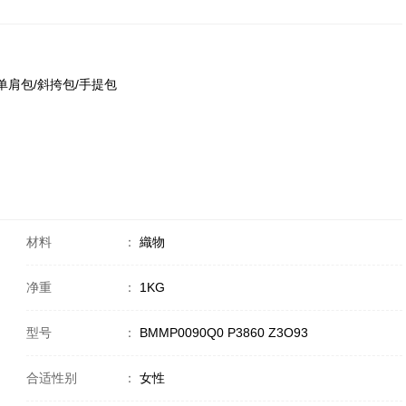
o93 单肩包/斜挎包/手提包
材料
：
織物
净重
：
1KG
型号
：
BMMP0090Q0 P3860 Z3O93
合适性别
：
女性