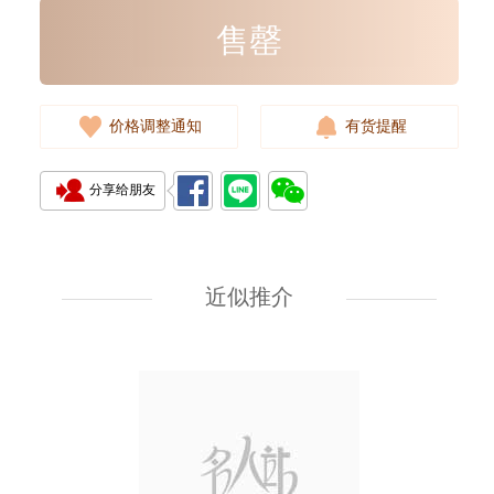
售罄
价格调整通知
有货提醒
分享给朋友
Rolex 劳力士 游艇名仕型 Yacht
Master 268622-0002 18kt白金/
钢 游艇 灰面
近似推介
107,000.00