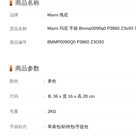
商品名称
品牌
:
Marni 瑪尼
Marni 玛尼 手袋 Bmmp0090q0 P3860 Z3
货品名称
:
BMMP0090Q0 P3860 Z3O93
貨品编号
:
商品参数
顏色
：
黃色
尺码
：
长 36 x 宽 16 x 高 28 cm
毛重
：
2KG
手袋款式
：
單肩包/斜挎包/手提包