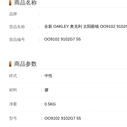
商品名称
品牌
:
全新 OAKLEY 奥克利 太阳眼镜 OO9102 9102
货品名称
:
OO9102 9102G7 55
貨品编号
:
商品参数
样式
：
中性
材料
：
膠
净重
：
0.5KG
型号
：
OO9102 9102G7 55