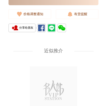
价格调整通知
有货提醒
分享给朋友
Rolex 劳力士 游艇名仕型 Yacht
Master 268622-0002 18kt白金/
钢 游艇 灰面
近似推介
107,000.00