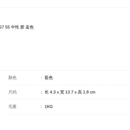
G7 55 中性 胶 蓝色
顏色
：
藍色
尺码
：
长 4.3 x 宽 13.7 x 高 1.8 cm
毛重
：
1KG