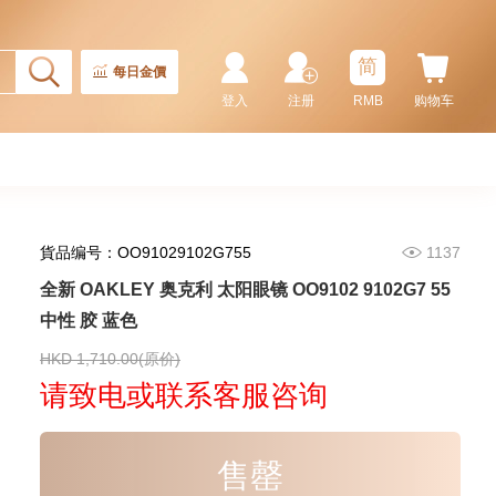
155,000.00
简
每日金價
登入
注册
RMB
购物车
貨品编号：OO91029102G755
1137
全新 OAKLEY 奥克利 太阳眼镜 OO9102 9102G7 55
中性 胶 蓝色
Rolex 劳力士 潜航者型
Submariner 124060-0001 精钢
无日历 黑水鬼
HKD 1,710.00(原价)
102,000.00
请致电或联系客服咨询
售罄