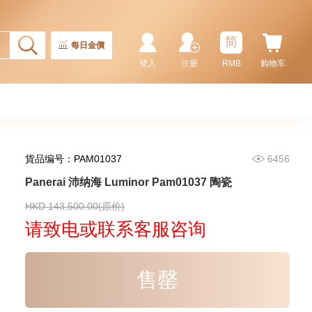
简
每日金價
登入
注册
RMB
购物车
貨品编号：PAM01037
6456
Panerai 沛纳海 Luminor Pam01037 陶瓷
Panerai 沛纳海 Radiomir
Pam00424 精钢
HKD 143,500.00(原价)
47,800.00
请致电或联系客服咨询
售罄