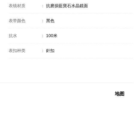
表镜材质
：
抗磨損藍寶石水晶鏡面
表带颜色
：
黑色
抗水
：
100米
表扣种类
：
針扣
地图