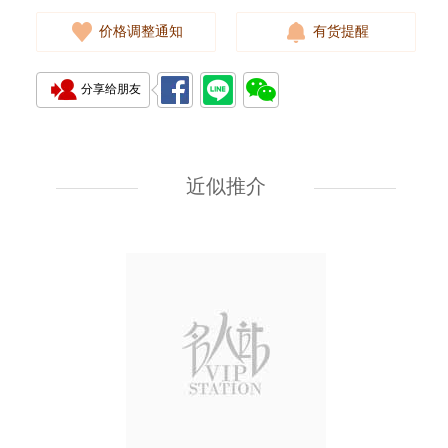
价格调整通知
有货提醒
分享给朋友
Panerai 沛纳海 Luminor Logo
Pam01086 精钢
近似推介
34,480.00