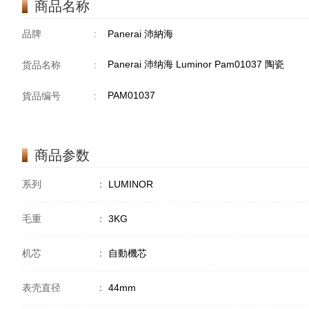
商品名称
品牌
:
Panerai 沛納海
Panerai 沛纳海 Luminor Pam01037 陶瓷
货品名称
:
PAM01037
貨品编号
:
商品参数
系列
：
LUMINOR
毛重
：
3KG
机芯
：
自動機芯
表壳直径
：
44mm