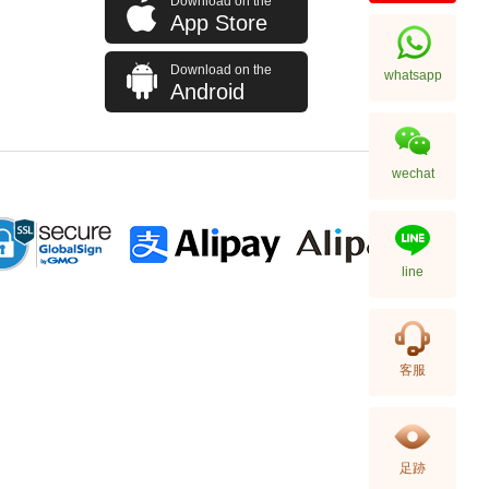
Download on the
Panerai 沛纳海 Luminor
App Store
Pam00422 精钢 1950系列
77,120.00
Download on the
whatsapp
Android
wechat
line
Panerai 沛纳海 Luminor
客服
Pam00616 碳纤维
99,000.00
足跡