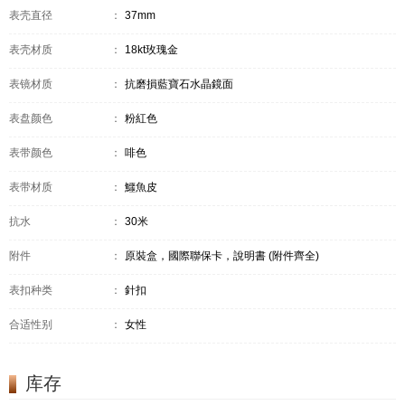
表壳直径
：
37mm
表壳材质
：
18kt玫瑰金
表镜材质
：
抗磨損藍寶石水晶鏡面
表盘颜色
：
粉紅色
表带颜色
：
啡色
表带材质
：
鱷魚皮
抗水
：
30米
附件
：
原裝盒，國際聯保卡，說明書 (附件齊全)
表扣种类
：
針扣
合适性别
：
女性
库存