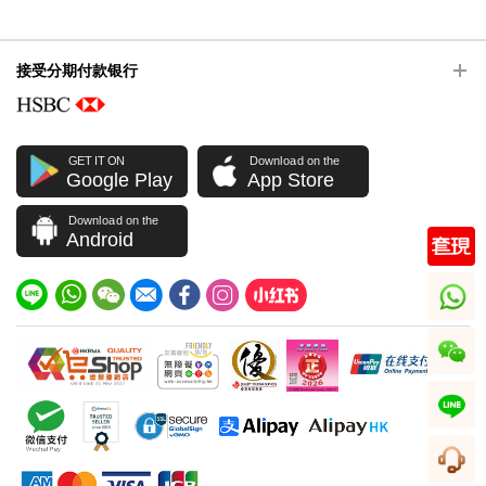
接受分期付款银行
GET IT ON
Download on the
Google Play
App Store
Download on the
Android
whatsapp
wechat
line