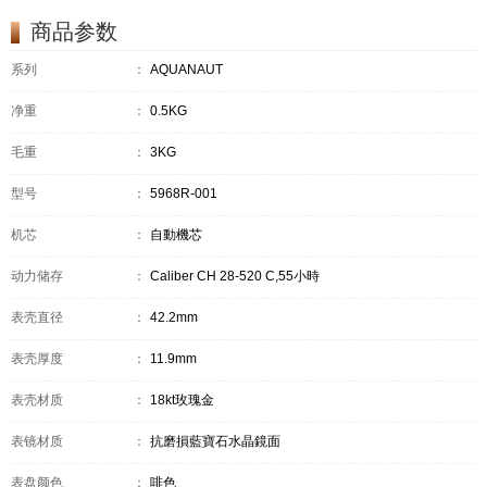
商品参数
系列
：
AQUANAUT
净重
：
0.5KG
毛重
：
3KG
型号
：
5968R-001
机芯
：
自動機芯
动力储存
：
Caliber CH 28‑520 C,55小時
表壳直径
：
42.2mm
表壳厚度
：
11.9mm
表壳材质
：
18kt玫瑰金
表镜材质
：
抗磨損藍寶石水晶鏡面
表盘颜色
：
啡色