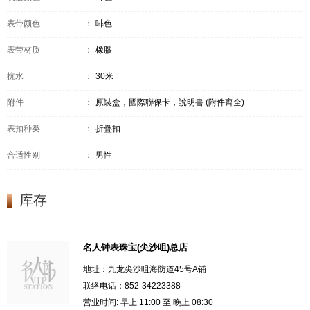
表带颜色
：
啡色
表带材质
：
橡膠
抗水
：
30米
附件
：
原裝盒，國際聯保卡，說明書 (附件齊全)
表扣种类
：
折疊扣
合适性别
：
男性
库存
名人钟表珠宝(尖沙咀)总店
地址：九龙尖沙咀海防道45号A铺
联络电话：852-34223388
营业时间: 早上 11:00 至 晚上 08:30