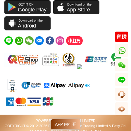
GET IT ON
Download on the
Google Play
App Store
Download on the
Android
whatsapp
wechat
line
客服
足跡
POWERED BY VIP STATION LIMITED
APP 内打开
COPYRIGHT © 2012-2026 Excellent World Wide Trading Limited & Easy Chi