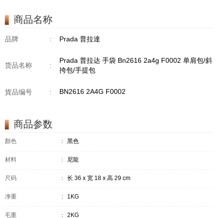
商品名称
品牌
:
Prada 普拉達
Prada 普拉达 手袋 Bn2616 2a4g F0002 单肩包/斜
货品名称
:
挎包/手提包
BN2616 2A4G F0002
貨品编号
:
商品参数
顏色
：
黑色
材料
：
尼龍
尺码
：
长 36 x 宽 18 x 高 29 cm
净重
：
1KG
毛重
：
2KG