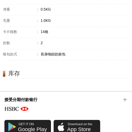
净重
：
0.5KG
毛重
：
1.0KG
卡片格数
：
14格
折数
：
2
银包款式
：
長身啪鈕款銀包
库存
接受分期付款银行
GET IT ON
Download on the
Google Play
App Store