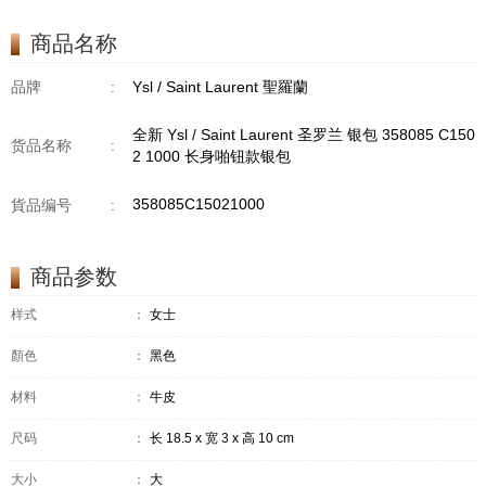
商品名称
品牌
:
Ysl / Saint Laurent 聖羅蘭
全新 Ysl / Saint Laurent 圣罗兰 银包 358085 C150
货品名称
:
2 1000 长身啪钮款银包
358085C15021000
貨品编号
:
商品参数
样式
：
女士
顏色
：
黑色
材料
：
牛皮
尺码
：
长 18.5 x 宽 3 x 高 10 cm
大小
：
大