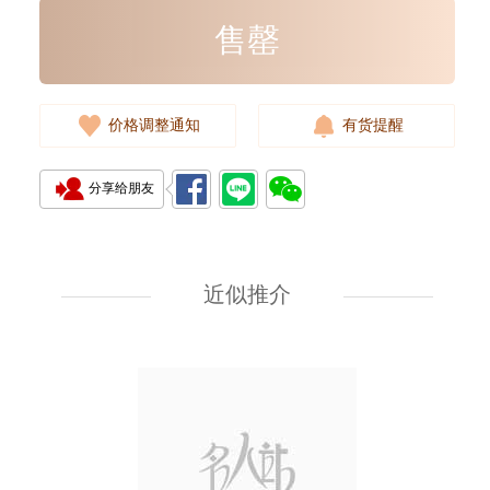
售罄
价格调整通知
有货提醒
分享给朋友
Ysl / Saint Laurent 圣罗兰 手袋
748849 Dv707 1000 单肩包/
斜挎包
近似推介
10,980.00