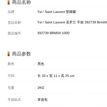
商品名称
品牌
:
Ysl / Saint Laurent 聖羅蘭
Ysl / Saint Laurent 圣罗兰 手袋 392739 Brm
货品名称
:
392739 BRM04 1000
貨品编号
:
商品参数
顏色
：
黑色
尺码
：
长 33 x 宽 11 x 高 25 cm
毛重
：
2KG
手袋款式
：
單肩包