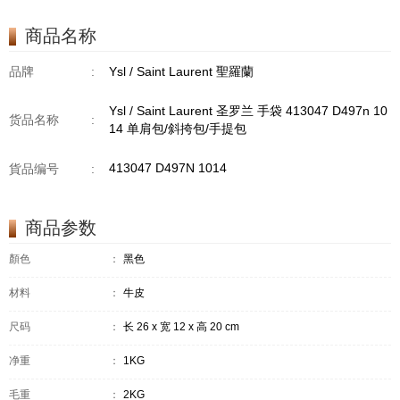
商品名称
品牌
:
Ysl / Saint Laurent 聖羅蘭
Ysl / Saint Laurent 圣罗兰 手袋 413047 D497n 10
货品名称
:
14 单肩包/斜挎包/手提包
413047 D497N 1014
貨品编号
:
商品参数
顏色
：
黑色
材料
：
牛皮
尺码
：
长 26 x 宽 12 x 高 20 cm
净重
：
1KG
毛重
：
2KG