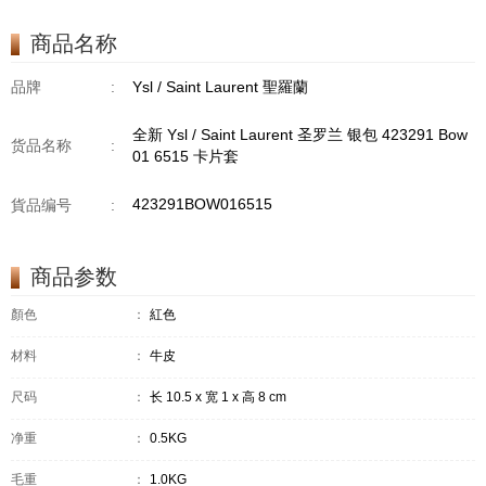
商品名称
品牌
:
Ysl / Saint Laurent 聖羅蘭
全新 Ysl / Saint Laurent 圣罗兰 银包 423291 Bow
货品名称
:
01 6515 卡片套
423291BOW016515
貨品编号
:
商品参数
顏色
：
紅色
材料
：
牛皮
尺码
：
长 10.5 x 宽 1 x 高 8 cm
净重
：
0.5KG
毛重
：
1.0KG