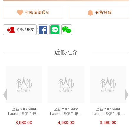
价格调整通知
有货提醒
分享给朋友
近似推介
全新 Ysl / Saint
全新 Ysl / Saint
全新 Ysl / Saint
Laurent 圣罗兰 银包
Laurent 圣罗兰 银包
Laurent 圣罗兰 银包
453276 Bty0u 1000
668288 Bow01 1000
414404 Aaa44 1722
3,980.00
4,980.00
3,480.00
短身折叠款银包
短身拉链款银包
短身啪钮款银包