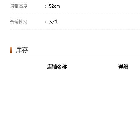
肩带高度
：
52cm
合适性别
：
女性
库存
店铺名称
详细