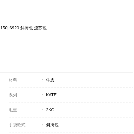
9 C150j 6920 斜挎包 流苏包
材料
：
牛皮
系列
：
KATE
毛重
：
2KG
手袋款式
：
斜挎包