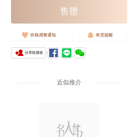
售罄
价格调整通知
有货提醒
分享给朋友
Ysl / Saint Laurent 圣罗兰 手袋
748849 Dv707 1000 单肩包/
斜挎包
近似推介
10,980.00