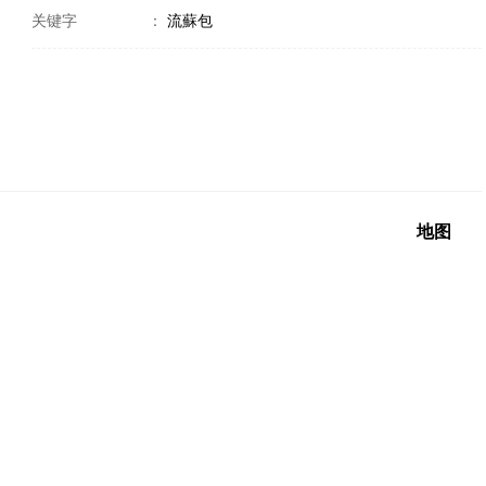
关键字
：
流蘇包
地图