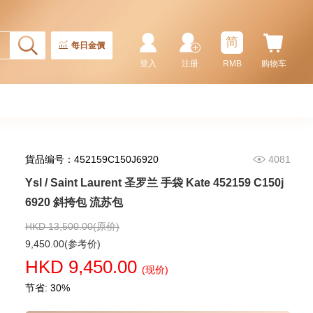
Ysl / Saint Laurent 圣罗兰 手袋
773995 Aaddi 1000 单肩包/
斜挎包/手提包
简
10,480.00
每日金價
登入
注册
RMB
购物车
貨品编号：452159C150J6920
4081
Ysl / Saint Laurent 圣罗兰 手袋 Kate 452159 C150j
6920 斜挎包 流苏包
HKD 13,500.00(原价)
Ysl / Saint Laurent 圣罗兰 手袋
9,450.00(参考价)
Lou Mini 821749 Aaeax 1000
HKD 9,450.00
单肩包/斜挎包
(现价)
13,980.00
节省: 30%