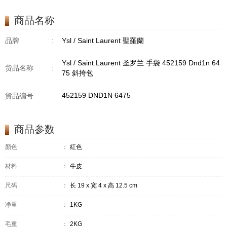
商品名称
品牌
:
Ysl / Saint Laurent 聖羅蘭
Ysl / Saint Laurent 圣罗兰 手袋 452159 Dnd1n 64
货品名称
:
75 斜挎包
452159 DND1N 6475
貨品编号
:
商品参数
顏色
：
紅色
材料
：
牛皮
尺码
：
长 19 x 宽 4 x 高 12.5 cm
净重
：
1KG
毛重
：
2KG