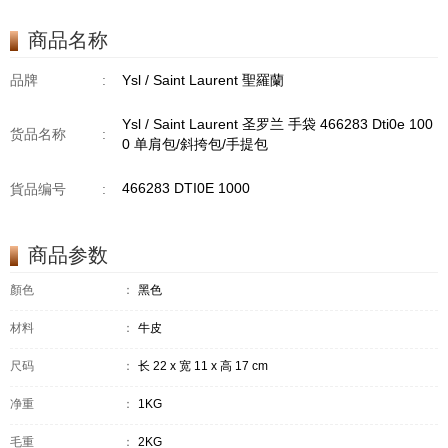
商品名称
品牌
:
Ysl / Saint Laurent 聖羅蘭
Ysl / Saint Laurent 圣罗兰 手袋 466283 Dti0e 100
货品名称
:
0 单肩包/斜挎包/手提包
466283 DTI0E 1000
貨品编号
:
商品参数
顏色
：
黑色
材料
：
牛皮
尺码
：
长 22 x 宽 11 x 高 17 cm
净重
：
1KG
毛重
：
2KG