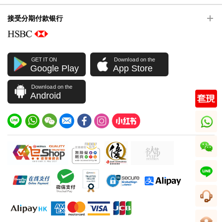
接受分期付款银行
GET IT ON
Download on the
Google Play
App Store
Download on the
Android
whatsapp
wechat
line
客服