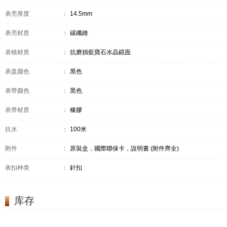
表壳厚度
：
14.5mm
表壳材质
：
碳纖維
表镜材质
：
抗磨損藍寶石水晶鏡面
表盘颜色
：
黑色
表带颜色
：
黑色
表带材质
：
橡膠
抗水
：
100米
附件
：
原裝盒，國際聯保卡，說明書 (附件齊全)
表扣种类
：
針扣
库存