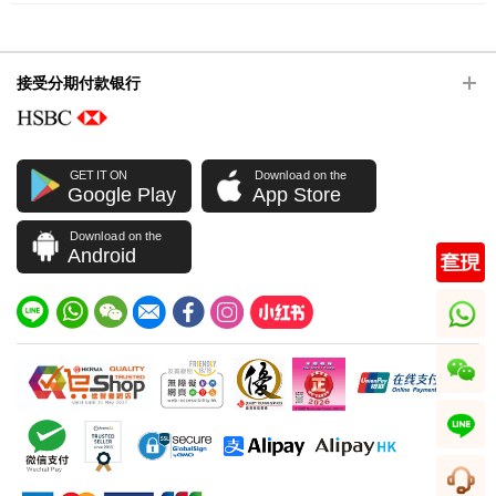
接受分期付款银行
GET IT ON
Download on the
Google Play
App Store
Download on the
Android
whatsapp
wechat
line