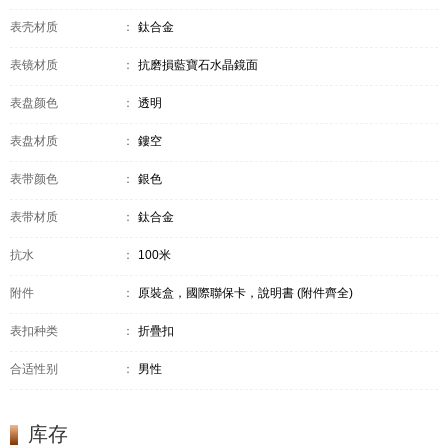
表壳材质
：
鈦合金
表镜材质
：
抗磨損藍寶石水晶鏡面
表盘颜色
：
透明
表盘材质
：
鏤空
表带颜色
：
銀色
表带材质
：
鈦合金
抗水
：
100米
附件
：
原裝盒，國際聯保卡，說明書 (附件齊全)
表扣种类
：
折疊扣
合适性别
：
男性
库存