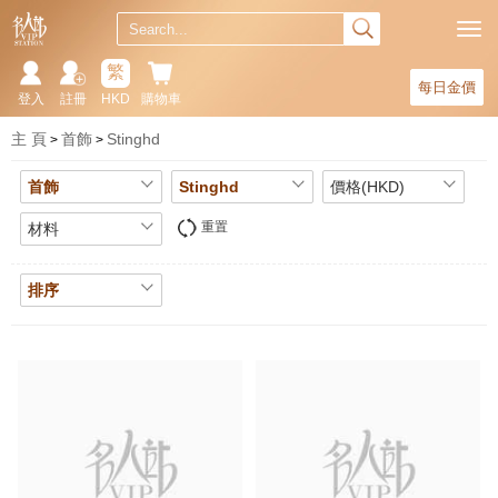
繁
每日金價
登入
註冊
HKD
購物車
主 頁
首飾
Stinghd
首飾
Stinghd
價格(HKD)
重置
材料
排序