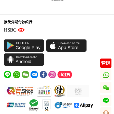
接受分期付款銀行
GET IT ON
Download on the
Google Play
App Store
Download on the
Android
whatsapp
wechat
line