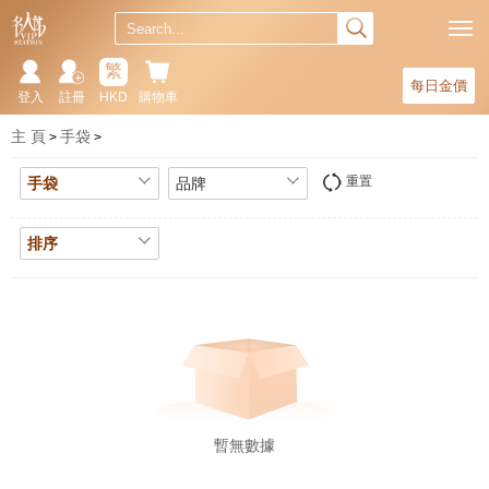
繁
每日金價
登入
註冊
HKD
購物車
主 頁
手袋
重置
手袋
品牌
排序
暫無數據