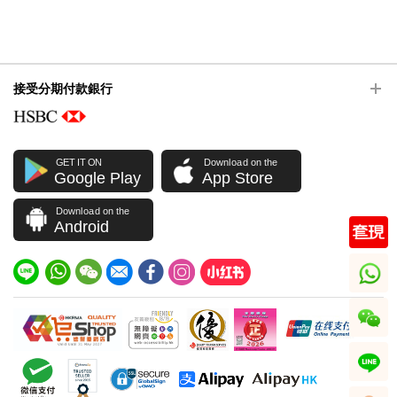
接受分期付款銀行
GET IT ON
Download on the
Google Play
App Store
Download on the
Android
whatsapp
wechat
line