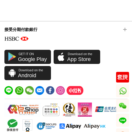
接受分期付款銀行
GET IT ON
Download on the
Google Play
App Store
Download on the
Android
whatsapp
wechat
line