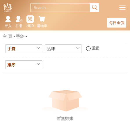
繁
每日金價
登入
註冊
HKD
購物車
主 頁
手袋
重置
手袋
品牌
排序
暫無數據