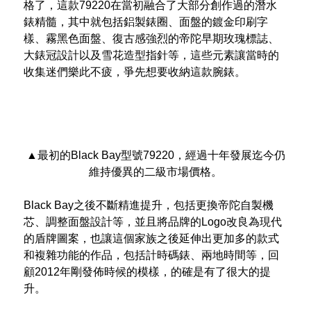
格了，這款79220在當初融合了大部分創作過的潛水
錶精髓，其中就包括鋁製錶圈、面盤的鍍金印刷字
樣、霧黑色面盤、復古感強烈的帝陀早期玫瑰標誌、
大錶冠設計以及雪花造型指針等，這些元素讓當時的
收集迷們樂此不疲，爭先想要收納這款腕錶。
▲最初的Black Bay型號79220，經過十年發展迄今仍
維持優異的二級市場價格。
Black Bay之後不斷精進提升，包括更換帝陀自製機
芯、調整面盤設計等，並且將品牌的Logo改良為現代
的盾牌圖案，也讓這個家族之後延伸出更加多的款式
和複雜功能的作品，包括計時碼錶、兩地時間等，回
顧2012年剛發佈時候的模樣，的確是有了很大的提
升。