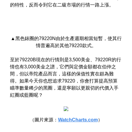
的特性，反而令到它在二級市場的行情一路上漲。
▲黑色錶圈的79220N由於生產週期相當短暫，使其行
情普遍高於其他79220款式。
至於79220B現在的行情則是3,500美金、79220R的行
情也有3,000美金之譜，它們與定價金額都在伯仲之
間，但以帝陀產品而言，這樣的保值性實在頗為難
得。如果今天你也想追求79220，你會打算提高預算
瞄準數量稀少的黑圈，還是寧願以更親切的代價入手
紅圈或藍圈呢？
（圖片來源：
WatchCharts.com
）