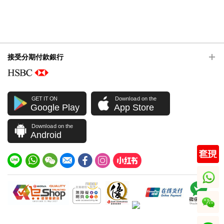
接受分期付款銀行
GET IT ON
Download on the
Google Play
App Store
Download on the
Android
whatsapp
wechat