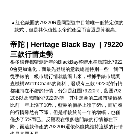
▲紅色錶圈的79220R是同型號中目前唯一低於定價的
款式，但是其保值性以帝舵產品而言還是算很高。
帝陀 | Heritage Black Bay |
79220
三款行情走勢
很多錶迷都猜測近年的BlackBay整體水準應該比7922
0會更加進化，而最先登場的意義總是特別一些，我們
從手錶的二級市場行情就能看出來，根據手錶市場調
查機構WatchCharts的資料，發現有三款79220的行情
都維持在不錯的行情，分別是紅圈79220R，藍圈792
20B以及黑圈的79220N等，其中黑圈的二級市場價格
比前一年上漲了10%，藍圈的價格上漲了6%，而紅圈
的行情雖然有下降，但是相較於前一年的增幅，也僅
僅少了5%而已。反觀現在很多熱門錶的行情都在下
降，而這款停產的79220R還依然能夠維持這樣的行情
也是實屬不易。