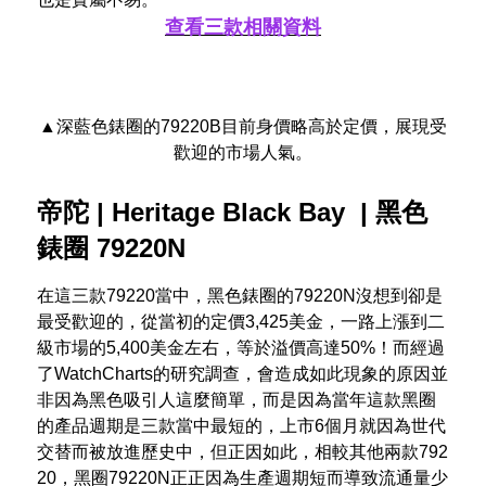
查看三款相關資料
▲深藍色錶圈的79220B目前身價略高於定價，展現受
歡迎的市場人氣。
帝陀 | Heritage Black Bay | 黑色
錶圈
79220N
在這三款79220當中，黑色錶圈的79220N沒想到卻是
最受歡迎的，從當初的定價3,425美金，一路上漲到二
級市場的5,400美金左右，等於溢價高達50%！而經過
了WatchCharts的研究調查，會造成如此現象的原因並
非因為黑色吸引人這麼簡單，而是因為當年這款黑圈
的產品週期是三款當中最短的，上市6個月就因為世代
交替而被放進歷史中，但正因如此，相較其他兩款792
20，黑圈79220N正正因為生產週期短而導致流通量少