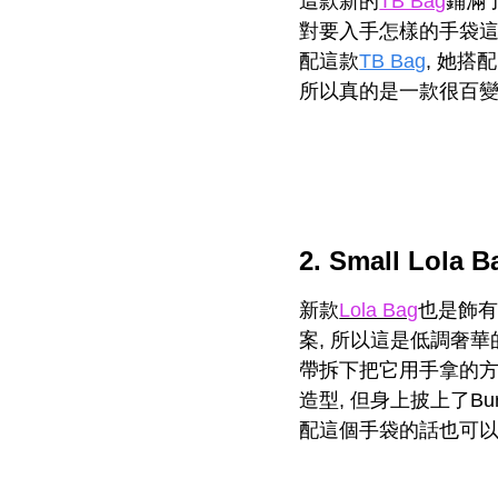
這款新的
TB Bag
鋪滿
對要入手怎樣的手袋這
配這款
TB Bag
, 她
所以真的是一款很百
2. Small Lola B
新款
Lola Bag
也是飾有
案, 所以這是低調奢
帶拆下把它用手拿的方
造型, 但身上披上了B
配這個手袋的話也可以