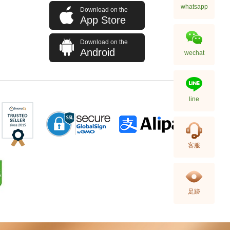
whatsapp
Download on the
App Store
Download on the
Android
wechat
line
客服
足跡