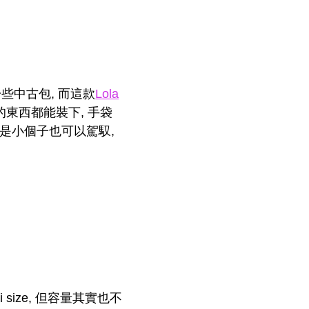
些中古包, 而這款
Lola
東西都能裝下, 手袋
使是小個子也可以駕馭,
 size, 但容量其實也不