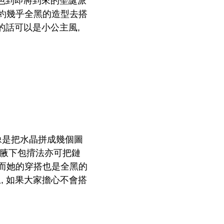
物色到即將到來的聖誕派
簡約幾乎全黑的造型去搭
的話可以是小公主風,
像是把水晶拼成幾個圖
腋下包揹法亦可把鏈
 而她的穿搭也是全黑的
上, 如果大家擔心不會搭