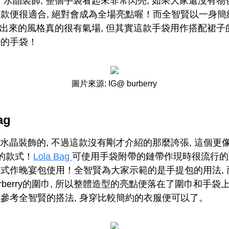
了水晶裝飾, 整個手袋看起來非常閃亮, 如果大家還沒有
款便很適合, 絕對會成為全場亮點喔！而全智賢以一身
搭配出來的風格真的很有氣場, 但其實這款手袋用作搭配裙子
變的手袋！
圖片來源: IG@ burberry
ag
水晶裝飾的, 不過這款沒有剛才介紹的那麼誇張, 這個更
華的款式！
Lola Bag
可使用手袋附帶的鏈帶作現時很流行的
式作晚宴包使用！全智賢為大家示範的是手提包的用法,
urberry的圍巾, 所以整體造型的亮點便落在了圍巾和手袋
參考全智賢的搭法, 身穿比較簡約的衣服便可以了。