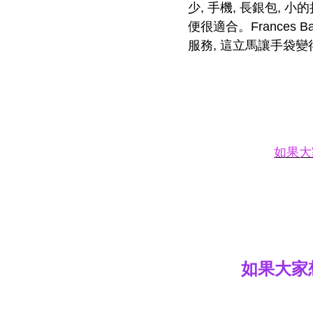
少, 手機, 長銀包,
便很適合。France
服務, 這立馬讓手袋變
如果大
如果大家