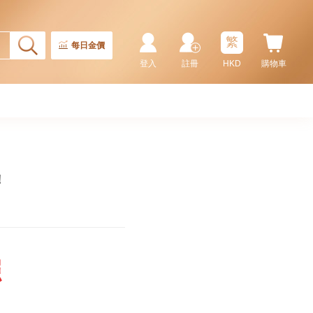
繁
每日金價
登入
註冊
HKD
購物車
!
照