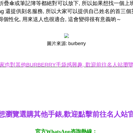
 小的折疊傘或筆記簿等都絕對可以放下, 所以如果想找一個
s Bag 還提供刻名服務, 所以大家可以提供自己姓名的首
得個性化, 用來送人也很適合, 這會變得很有意義喲～
圖片來源: burberry
家也對其他BURBERRY手袋感興趣, 歡迎前往名人站瀏
想瀏覽選購其他手錶,歡迎點擊前往名人站
官方WhatsApp咨詢熱線：