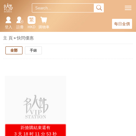
繁
每日金價
登入
註冊
HKD
購物車
主 頁
快閃優惠
全部
手錶
距搶購結束還有
3 天 18 时 11 分 52 秒