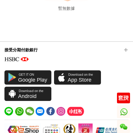
暫無數據
接受分期付款銀行
GET IT ON
Download on the
Google Play
App Store
Download on the
Android
whatsapp