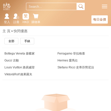
繁
每日金價
登入
註冊
HKD
購物車
主 頁
快閃優惠
全部
手錶
Bottega Veneta 葆蝶家
Ferragamo 菲拉格慕
Gucci 古馳
Hermes 愛馬仕
Louis Vuitton 路易威登
Stefano Ricci 史蒂芬勞尼治
Viktor&Rolf 維果羅夫