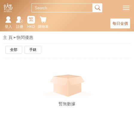
繁
每日金價
登入
註冊
HKD
購物車
主 頁
快閃優惠
全部
手錶
暫無數據