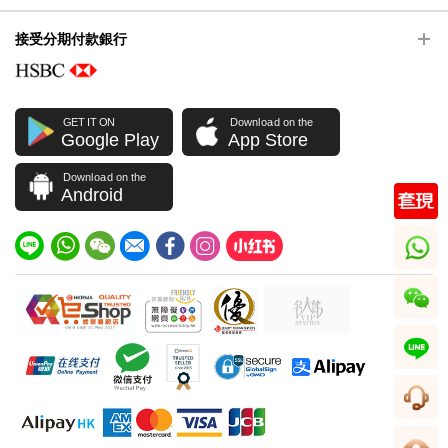
接受分期付款銀行
GET IT ON
Download on the
Google Play
App Store
Download on the
Android
whatsapp
wechat
line
客服