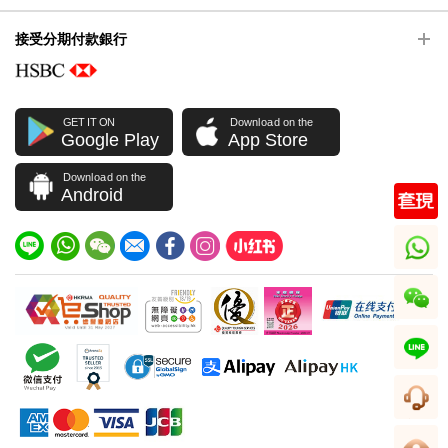
接受分期付款銀行
GET IT ON
Download on the
Google Play
App Store
Download on the
Android
whatsapp
wechat
line
客服