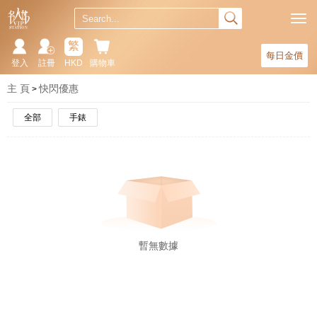
繁
每日金價
登入
註冊
HKD
購物車
主 頁
快閃優惠
全部
手錶
暫無數據