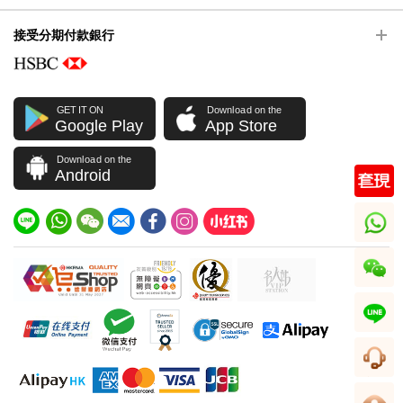
接受分期付款銀行
GET IT ON
Download on the
Google Play
App Store
Download on the
Android
whatsapp
wechat
line
客服