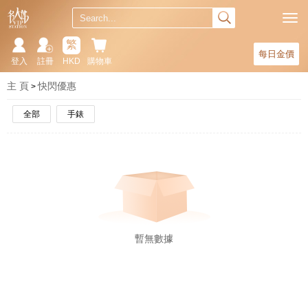
繁
每日金價
登入
註冊
HKD
購物車
主 頁
快閃優惠
全部
手錶
暫無數據