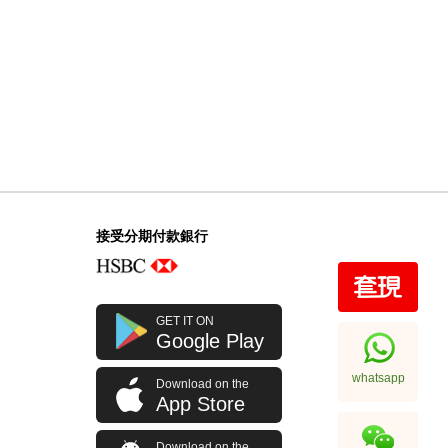
接受分期付款銀行
GET IT ON
Google Play
whatsapp
Download on the
App Store
Download on the