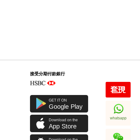
接受分期付款銀行
GET IT ON
Google Play
whatsapp
Download on the
App Store
Download on the