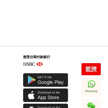
接受分期付款銀行
GET IT ON
Google Play
whatsapp
Download on the
App Store
Download on the