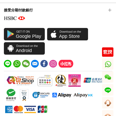
接受分期付款銀行
GET IT ON
Download on the
Google Play
App Store
Download on the
Android
whatsapp
wechat
line
客服