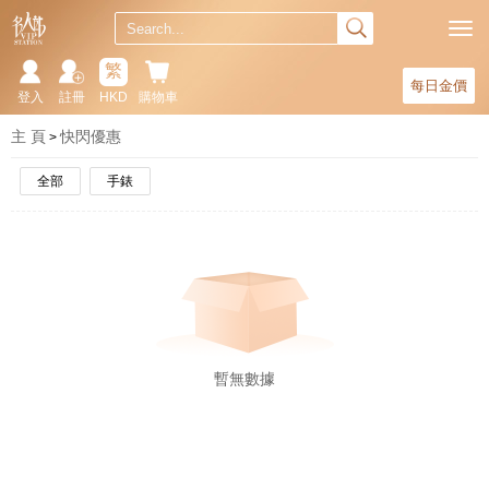
繁
每日金價
登入
註冊
HKD
購物車
主 頁
快閃優惠
全部
手錶
暫無數據