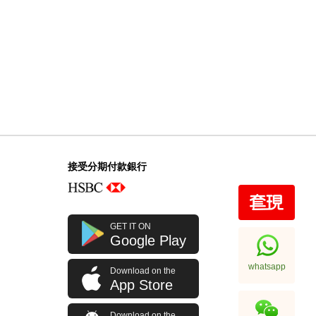
接受分期付款銀行
GET IT ON
Google Play
whatsapp
Download on the
App Store
Download on the