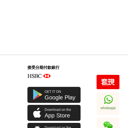
接受分期付款銀行
GET IT ON
Google Play
whatsapp
Download on the
App Store
Download on the