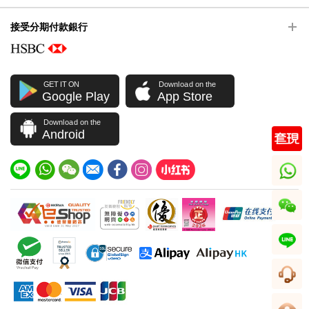
接受分期付款銀行
GET IT ON
Download on the
Google Play
App Store
Download on the
Android
whatsapp
wechat
line
客服