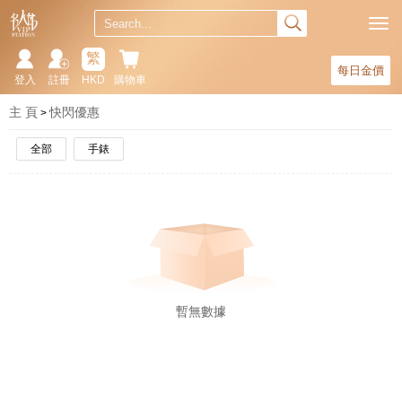
繁
每日金價
登入
註冊
HKD
購物車
主 頁
快閃優惠
全部
手錶
暫無數據