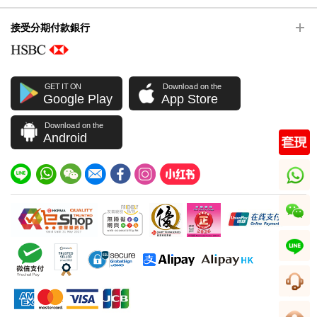
接受分期付款銀行
GET IT ON
Download on the
Google Play
App Store
Download on the
Android
whatsapp
wechat
line
客服