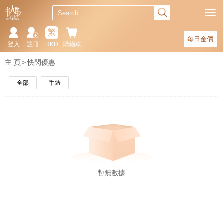
繁
每日金價
登入
註冊
HKD
購物車
主 頁
快閃優惠
全部
手錶
暫無數據