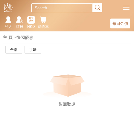
繁
每日金價
登入
註冊
HKD
購物車
主 頁
快閃優惠
全部
手錶
暫無數據