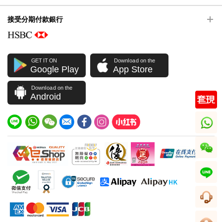
接受分期付款銀行
GET IT ON
Download on the
Google Play
App Store
Download on the
Android
whatsapp
wechat
line
客服