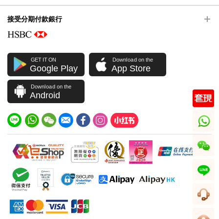
接受分期付款銀行
GET IT ON
Download on the
Google Play
App Store
Download on the
Android
whatsapp
wechat
line
客服