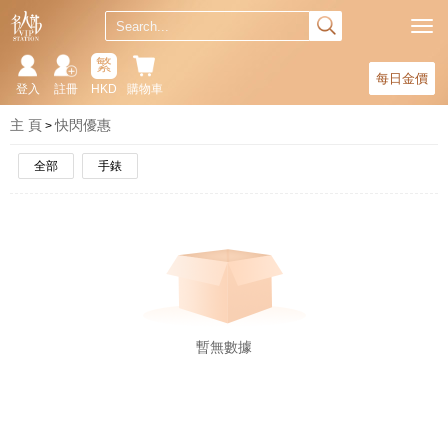
繁
每日金價
登入
註冊
HKD
購物車
主 頁
快閃優惠
全部
手錶
暫無數據