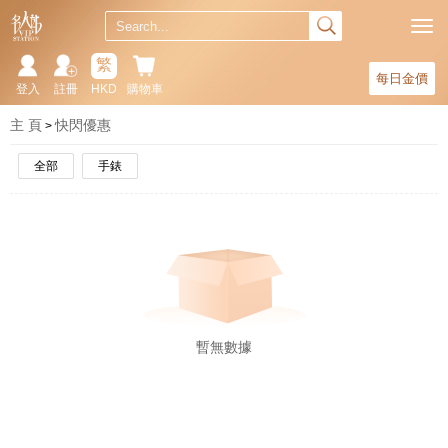
繁
每日金價
登入
註冊
HKD
購物車
主 頁
快閃優惠
全部
手錶
暫無數據