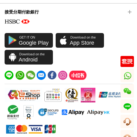
接受分期付款銀行
GET IT ON
Download on the
Google Play
App Store
Download on the
Android
whatsapp
wechat
line
客服