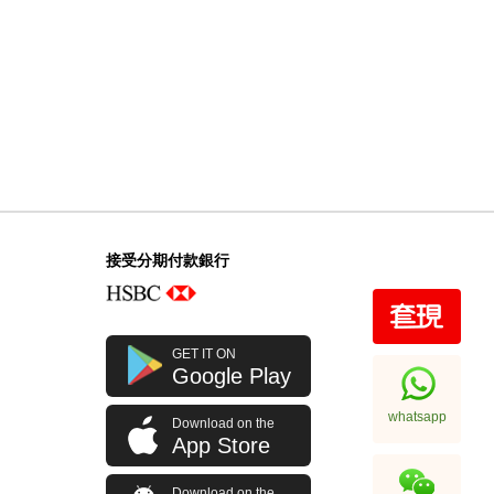
接受分期付款銀行
GET IT ON
Google Play
whatsapp
Download on the
App Store
Download on the