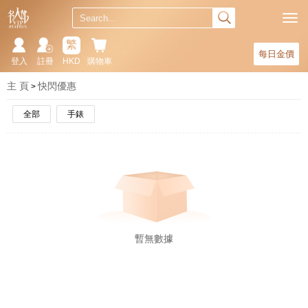
繁
每日金價
登入
註冊
HKD
購物車
主 頁
快閃優惠
全部
手錶
暫無數據