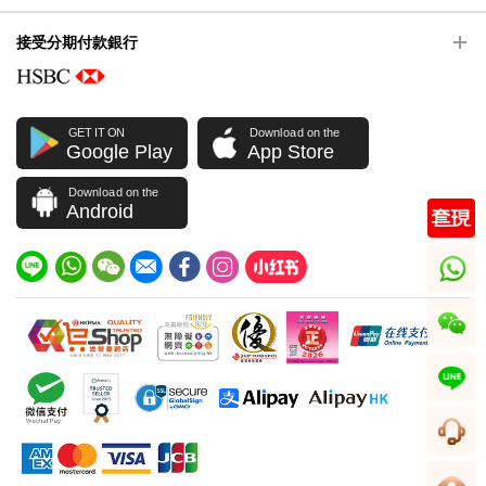
接受分期付款銀行
GET IT ON
Download on the
Google Play
App Store
Download on the
Android
whatsapp
wechat
line
客服