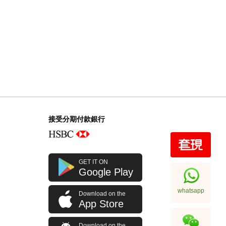
接受分期付款銀行
GET IT ON
Google Play
whatsapp
Download on the
App Store
Download on the