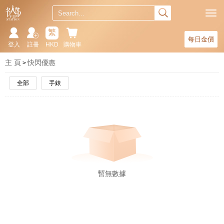
繁
每日金價
登入
註冊
HKD
購物車
主 頁
快閃優惠
全部
手錶
暫無數據