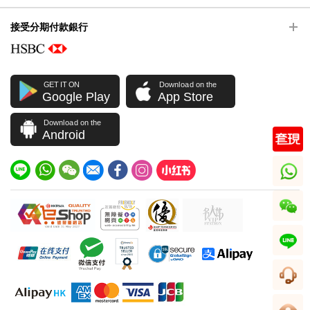
接受分期付款銀行
GET IT ON
Download on the
Google Play
App Store
Download on the
Android
whatsapp
wechat
line
客服