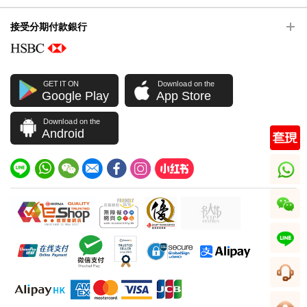
接受分期付款銀行
GET IT ON
Download on the
Google Play
App Store
Download on the
Android
whatsapp
wechat
line
客服