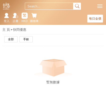
繁
每日金價
登入
註冊
HKD
購物車
主 頁
快閃優惠
全部
手錶
暫無數據