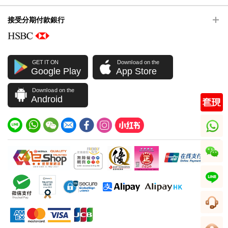
接受分期付款銀行
GET IT ON
Download on the
Google Play
App Store
Download on the
Android
whatsapp
wechat
line
客服