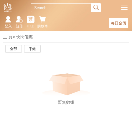
繁
每日金價
登入
註冊
HKD
購物車
主 頁
快閃優惠
全部
手錶
暫無數據