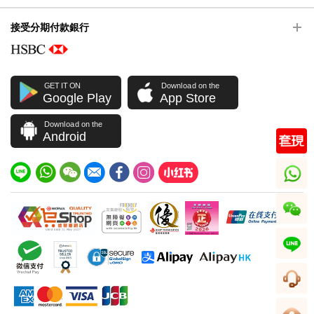
接受分期付款銀行
GET IT ON
Download on the
Google Play
App Store
Download on the
Android
whatsapp
wechat
line
客服