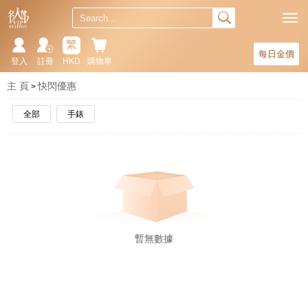
繁
每日金價
登入
註冊
HKD
購物車
主 頁
快閃優惠
全部
手錶
暫無數據