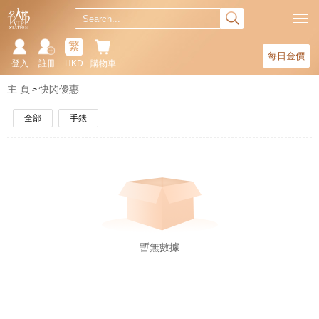
繁
每日金價
登入
註冊
HKD
購物車
主 頁
快閃優惠
全部
手錶
暫無數據