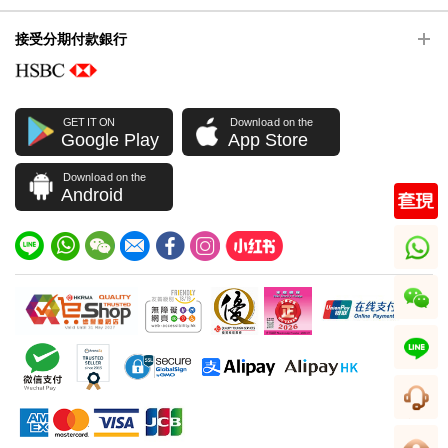
接受分期付款銀行
GET IT ON
Download on the
Google Play
App Store
Download on the
Android
whatsapp
wechat
line
客服