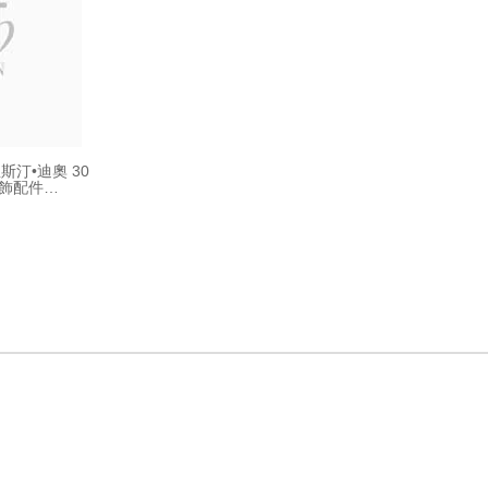
裡斯汀•迪奧 30
袋飾配件
000 銀色