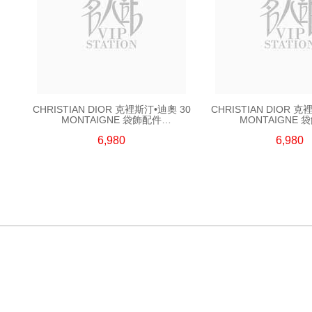
CHRISTIAN DIOR 克裡斯汀•迪奧 30
CHRISTIAN DIOR 克
MONTAIGNE 袋飾配件
MONTAIGNE 
V0981MTGLQ D307 金色
V0981MTGLQ D
6,980
6,980