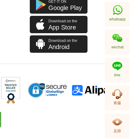
GET IT ON
Google Play
whatsapp
Download on the
App Store
Download on the
Android
wechat
line
客服
足跡