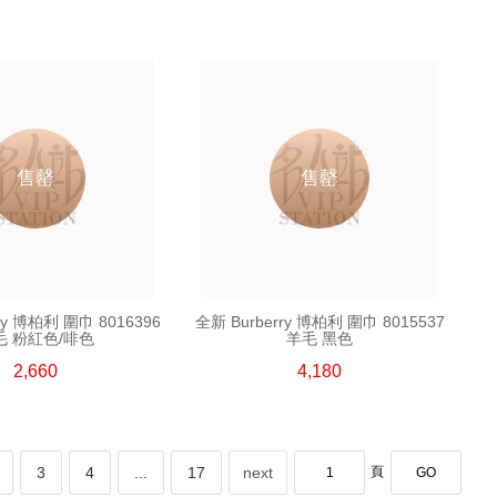
售罄
售罄
ry 博柏利 圍巾 8016396
全新 Burberry 博柏利 圍巾 8015537
毛 粉紅色/啡色
羊毛 黑色
2,660
4,180
3
4
...
17
next
頁
GO