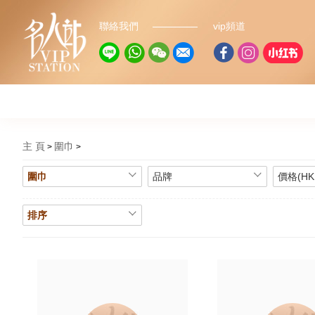
聯絡我們
vip頻道
主 頁
圍巾
圍巾
品牌
價格(HK
排序