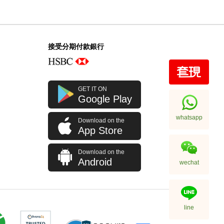
接受分期付款銀行
GET IT ON
Google Play
whatsapp
Download on the
App Store
Download on the
Android
wechat
line