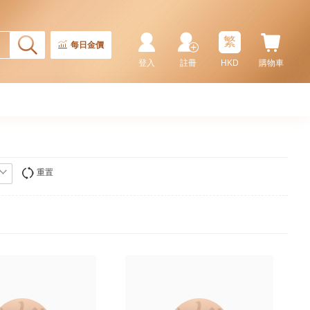
繁
每日金價
登入
註冊
HKD
購物車
重置