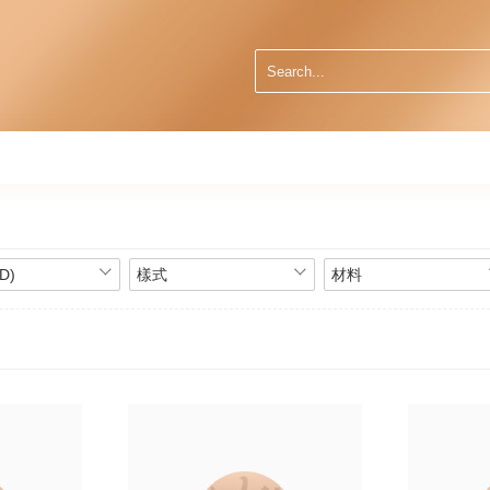
D)
樣式
材料