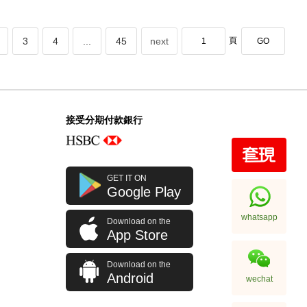
3
4
...
45
next
頁
GO
接受分期付款銀行
GET IT ON
Google Play
whatsapp
Download on the
App Store
Download on the
Android
wechat