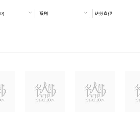
D)
系列
錶殼直徑