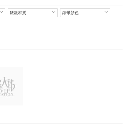
錶殼材質
錶帶顏色