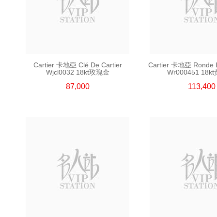
Cartier 卡地亞 Clé De Cartier
Cartier 卡地亞 Ronde Lo
Wjcl0032 18kt玫瑰金
Wr000451 18k
87,000
113,400