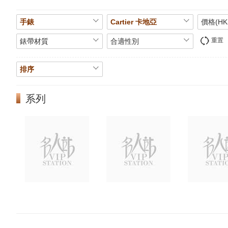
手錶
Cartier 卡地亞
價格(HK
重置
錶帶材質
合適性別
排序
系列